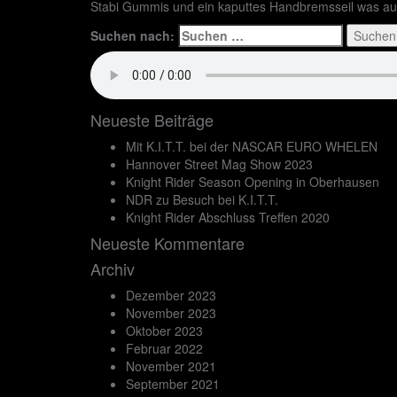
Stabi Gummis und ein kaputtes Handbremsseil was a
Suchen nach:
Neueste Beiträge
Mit K.I.T.T. bei der NASCAR EURO WHELEN
Hannover Street Mag Show 2023
Knight Rider Season Opening in Oberhausen
NDR zu Besuch bei K.I.T.T.
Knight Rider Abschluss Treffen 2020
Neueste Kommentare
Archiv
Dezember 2023
November 2023
Oktober 2023
Februar 2022
November 2021
September 2021