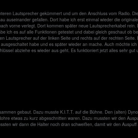
interen Lautsprecher gekümmert und um den Anschluss vom Radio. Die
au auseinander gefallen. Dort habe ich erst einmal wieder die origina
 nach vorne verlegt. Dort kommen später neue Lautsprecherkabel rein
e ich es auf alle Funktionen getestet und dabei gleich geschaut ob b
nken Lautsprecher auf der linken Seite und rechts auf der rechten Seit
io ausgeschaltet habe und es später wieder an mache. Auch möchte ich
ssel abziehe es wieder aus geht. Es funktioniert jetzt alles sehr gut 
sammen gebaut. Dazu musste K.I.T.T. auf die Bühne. Den (alten) Dyn
ohre etwas zu kurz abgeschnitten waren. Dazu mussten wir den Auspuf
ten wir dann die Halter noch dran schweißen, damit wir den Auspuff a