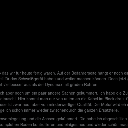
as wir für heute fertig waren. Auf der Beifahrerseite hängt er noch ein
zteil für das Schweißgerät haben und weiter machen können. Doch jetzt
ht viel besser aus als der Dynomax mit graden Rohren.
 mich aber noch um ein paar andere Sachen gekümmert. Ich habe die Zü
etauscht. Hier kommt man nur von unten an die Kabel im Block dran. Gl
ese ist zwar neu, aber von minderwertiger Qualität. Der Motor wird e
orge ich schon immer wieder zwischendurch die ganzen Ersatzteile.
versiegelung und die Achsen gekümmert. Die habe ich abgeschliffen un
kompletten Boden kontrollieren und einiges neu und wieder schön mache