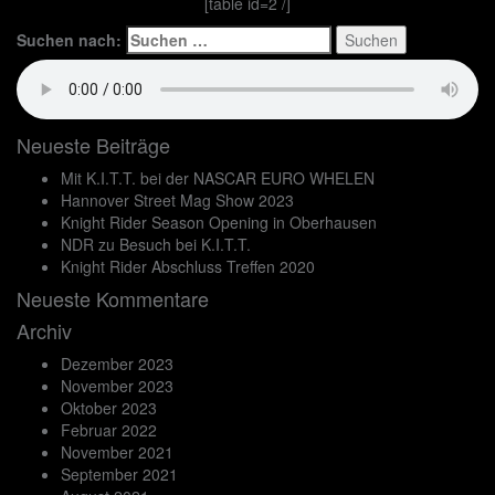
[table id=2 /]
Suchen nach:
Neueste Beiträge
Mit K.I.T.T. bei der NASCAR EURO WHELEN
Hannover Street Mag Show 2023
Knight Rider Season Opening in Oberhausen
NDR zu Besuch bei K.I.T.T.
Knight Rider Abschluss Treffen 2020
Neueste Kommentare
Archiv
Dezember 2023
November 2023
Oktober 2023
Februar 2022
November 2021
September 2021