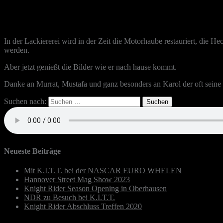
In der Lackiererei wird in der Zeit die Motorhaube restauriert, die He
werden.
Aber jetzt genießt die Bilder wie er nach hause kommt.
Danke an Murrat, Mustafa und ganz besonders an Karol der oft seine W
Suchen nach:
Neueste Beiträge
Mit K.I.T.T. bei der NASCAR EURO WHELEN
Hannover Street Mag Show 2023
Knight Rider Season Opening in Oberhausen
NDR zu Besuch bei K.I.T.T.
Knight Rider Abschluss Treffen 2020