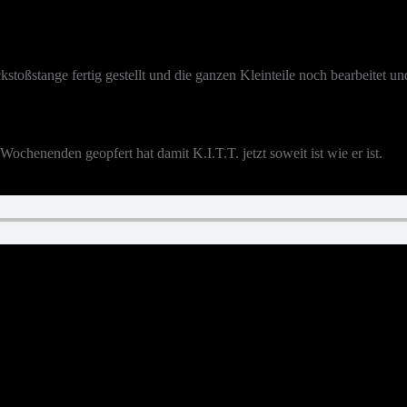
ckstoßstange fertig gestellt und die ganzen Kleinteile noch bearbeitet 
ochenenden geopfert hat damit K.I.T.T. jetzt soweit ist wie er ist.