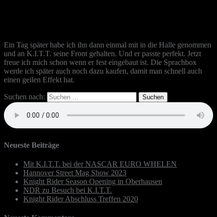
Ein Tag später habe ich ihn dann einmal mit in die Halle genommen
und an K.I.T.T. seine Front gehalten. Und er passte perfekt. Jetzt
freue ich mich schon wenn er fest eingebaut ist. Die Sprachbox
werde ich später auch noch dazu kaufen, damit man schnell auch
einen geilen Effekt hat.
Suchen nach:
Neueste Beiträge
Mit K.I.T.T. bei der NASCAR EURO WHELEN
Hannover Street Mag Show 2023
Knight Rider Season Opening in Oberhausen
NDR zu Besuch bei K.I.T.T.
Knight Rider Abschluss Treffen 2020