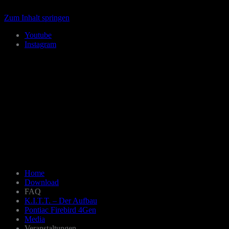
Zum Inhalt springen
Youtube
Instagram
Home
Download
FAQ
K.I.T.T. – Der Aufbau
Pontiac Firebird 4Gen
Media
Veranstaltungen