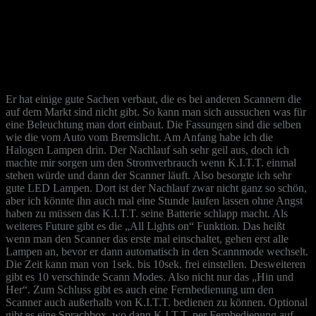
Er hat einige gute Sachen verbaut, die es bei anderen Scannern die
auf dem Markt sind nicht gibt. So kann man sich aussuchen was für
eine Beleuchtung man dort einbaut. Die Fassungen sind die selben
wie die vom Auto vom Bremslicht. Am Anfang habe ich die
Halogen Lampen drin. Der Nachlauf sah sehr geil aus, doch ich
machte mir sorgen um den Stromverbrauch wenn K.I.T.T. einmal
stehen würde und dann der Scanner läuft. Also besorgte ich sehr
gute LED Lampen. Dort ist der Nachlauf zwar nicht ganz so schön,
aber ich könnte ihn auch mal eine Stunde laufen lassen ohne Angst
haben zu müssen das K.I.T.T. seine Batterie schlapp macht. Als
weiteres Future gibt es die „All Lights on“ Funktion. Das heißt
wenn man den Scanner das erste mal einschaltet, gehen erst alle
Lampen an, bevor er dann automatisch in den Scannmode wechselt.
Die Zeit kann man von 1sek. bis 10sek. frei einstellen. Desweiteren
gibt es 10 verschinde Scann Modes. Also nicht nur das „Hin und
Her“. Zum Schluss gibt es auch eine Fernbedienung um den
Scanner auch außerhalb von K.I.T.T. bedienen zu können. Optional
gibt es eine Sprachbox, wo dann K.I.T.T. per Fernbedienung auf