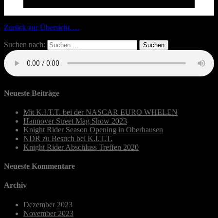
Zurück zur Übersicht….
Suchen nach:
Neueste Beiträge
Mit K.I.T.T. bei der NASCAR EURO WHELEN
Hannover Street Mag Show 2023
Knight Rider Season Opening in Oberhausen
NDR zu Besuch bei K.I.T.T.
Knight Rider Abschluss Treffen 2020
Neueste Kommentare
Archiv
Dezember 2023
November 2023