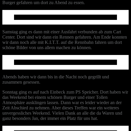
Burger gefahren um dort zu Abend zu essen.
Samstag ging es dann mit einer Ausfahrt verbunden ab zum Cart
Center. Dort sind wir dann ein Rennen gefahren. Am Ende konnten
wir dann noch alle mit K.I.T.T. auf die Rennbahn fahren um dort
schöne Bilder von uns allem machen zu können.
Abends haben wir dann bis in die Nacht noch gegrillt und
zusammen gesessen.
Sonntag ging es auf nach Einbeck zum PS Speicher. Dort haben wir
das Weekend bei einem schönen Burger und einer Tollen
Atmosphäre ausklingen lassen. Dann war es leider wieder an der
Zeit Abschied zu nehmen. Aber dieses Treffen war ein weiteres
unvergessliches Weekend. Vielen Dank an alle die da Waren und
ganz besonders Jan, der immer ein Platz für uns hat.